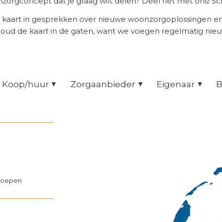
orgconcept dat je graag wilt delen? Deel het met ons! Scr
 kaart in gesprekken over nieuwe woonzorgoplossingen 
Houd de kaart in de gaten, want we voegen regelmatig nie