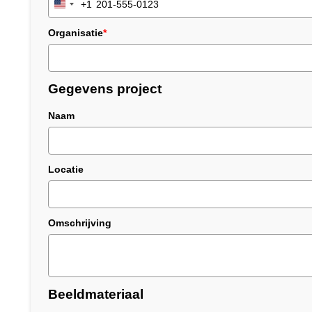
+1
United
States
Organisatie
*
+1
Gegevens project
Naam
Locatie
Omschrijving
Beeldmateriaal