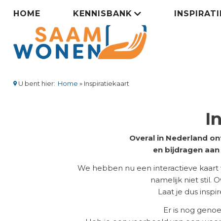
Overslaan
Zorgsaamwonen
HOME
KENNISBANK
INSPIRAT
en
naar
menu
de
inhoud
gaan
U bent hier:
Home
Inspiratiekaart
Kruimelpad
I
Overal in Nederland on
en bijdragen aa
We hebben nu een interactieve kaart
namelijk niet stil.
Laat je dus insp
Er is nog geno