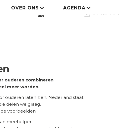
OVER ONS
AGENDA
LID WORDEN
group
mail_outline
NIEUWSBRIEF
en
voor ouderen combineren
eel meer worden.
 ouderen laten zien. Nederland staat
 die delen we graag.
ende voorbeelden.
 aan meehelpen.