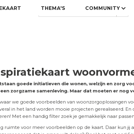
IEKAART
THEMA'S
COMMUNITY
Zoeken
search
nspiratiekaart woonvorm
tstaan goede initiatieven die wonen, welzijn en zorg 
n een zorgzame samenleving. Maar dat moeten er nog v
 waar we goede voorbeelden van woonzorgoplossingen voor
 Overal in het land worden mooie projecten gerealiseerd. En
ireren! Met een handig filter zoek je gemakkelijk naar pass
eg ruimte voor meer voorbeelden op de kaart. Daar kun jij