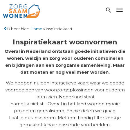
Overslaan
en
search
Toggl
naar
de
inhoud
U bent hier:
Home
Inspiratiekaart
gaan
Kruimelpad
Inspiratiekaart woonvormen
Overal in Nederland ontstaan goede initiatieven die
wonen, welzijn en zorg voor ouderen combineren
en bijdragen aan een zorgzame samenleving. Maar
dat moeten er nog veel meer worden.
We hebben nu een interactieve kaart waar we goede
voorbeelden van woonzorgoplossingen voor ouderen
laten zien. Nederland staat
namelijk niet stil. Overal in het land worden mooie
projecten gerealiseerd. En die delen we graag.
Laat je dus inspireren! Met een handig filter zoek je
gemakkelijk naar passende voorbeelden.