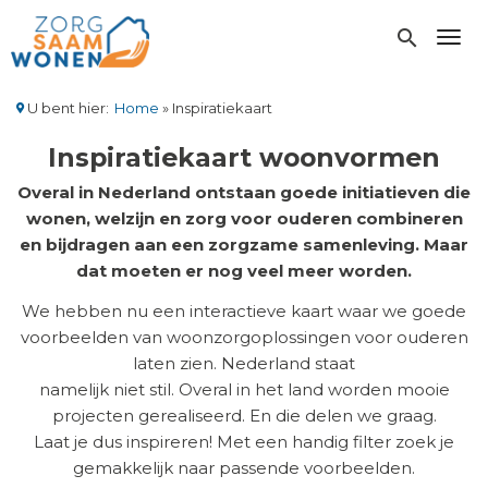
Overslaan
en
search
Toggl
naar
de
inhoud
U bent hier:
Home
Inspiratiekaart
gaan
Kruimelpad
Inspiratiekaart woonvormen
Overal in Nederland ontstaan goede initiatieven die
wonen, welzijn en zorg voor ouderen combineren
en bijdragen aan een zorgzame samenleving. Maar
dat moeten er nog veel meer worden.
We hebben nu een interactieve kaart waar we goede
voorbeelden van woonzorgoplossingen voor ouderen
laten zien. Nederland staat
namelijk niet stil. Overal in het land worden mooie
projecten gerealiseerd. En die delen we graag.
Laat je dus inspireren! Met een handig filter zoek je
gemakkelijk naar passende voorbeelden.