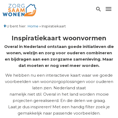
Overslaan
en
search
Toggl
naar
de
inhoud
U bent hier:
Home
Inspiratiekaart
gaan
Kruimelpad
Inspiratiekaart woonvormen
Overal in Nederland ontstaan goede initiatieven die
wonen, welzijn en zorg voor ouderen combineren
en bijdragen aan een zorgzame samenleving. Maar
dat moeten er nog veel meer worden.
We hebben nu een interactieve kaart waar we goede
voorbeelden van woonzorgoplossingen voor ouderen
laten zien. Nederland staat
namelijk niet stil. Overal in het land worden mooie
projecten gerealiseerd. En die delen we graag.
Laat je dus inspireren! Met een handig filter zoek je
gemakkelijk naar passende voorbeelden.