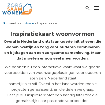
Overslaan
en
search
Toggl
naar
de
inhoud
U bent hier:
Home
Inspiratiekaart
gaan
Kruimelpad
Inspiratiekaart woonvormen
Overal in Nederland ontstaan goede initiatieven die
wonen, welzijn en zorg voor ouderen combineren
en bijdragen aan een zorgzame samenleving. Maar
dat moeten er nog veel meer worden.
We hebben nu een interactieve kaart waar we goede
voorbeelden van woonzorgoplossingen voor ouderen
laten zien. Nederland staat
namelijk niet stil. Overal in het land worden mooie
projecten gerealiseerd. En die delen we graag.
Laat je dus inspireren! Met een handig filter zoek je
gemakkelijk naar passende voorbeelden.