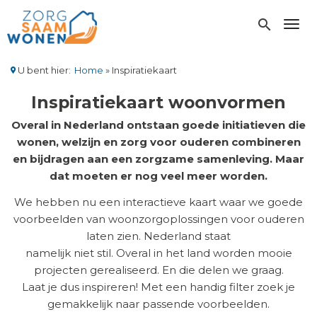
Overslaan
en
search
Toggl
naar
de
inhoud
U bent hier:
Home
Inspiratiekaart
gaan
Kruimelpad
Inspiratiekaart woonvormen
Overal in Nederland ontstaan goede initiatieven die
wonen, welzijn en zorg voor ouderen combineren
en bijdragen aan een zorgzame samenleving. Maar
dat moeten er nog veel meer worden.
We hebben nu een interactieve kaart waar we goede
voorbeelden van woonzorgoplossingen voor ouderen
laten zien. Nederland staat
namelijk niet stil. Overal in het land worden mooie
projecten gerealiseerd. En die delen we graag.
Laat je dus inspireren! Met een handig filter zoek je
gemakkelijk naar passende voorbeelden.