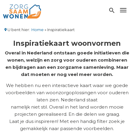
Overslaan
en
search
Toggl
naar
de
inhoud
U bent hier:
Home
Inspiratiekaart
gaan
Kruimelpad
Inspiratiekaart woonvormen
Overal in Nederland ontstaan goede initiatieven die
wonen, welzijn en zorg voor ouderen combineren
en bijdragen aan een zorgzame samenleving. Maar
dat moeten er nog veel meer worden.
We hebben nu een interactieve kaart waar we goede
voorbeelden van woonzorgoplossingen voor ouderen
laten zien. Nederland staat
namelijk niet stil. Overal in het land worden mooie
projecten gerealiseerd. En die delen we graag.
Laat je dus inspireren! Met een handig filter zoek je
gemakkelijk naar passende voorbeelden.