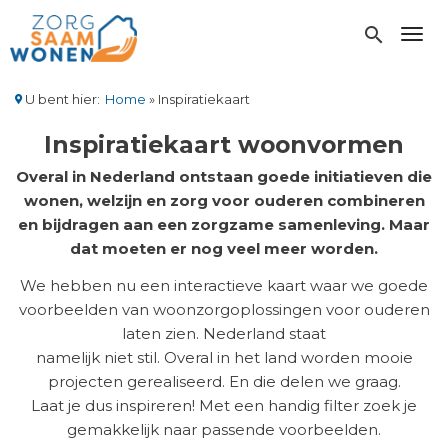
Overslaan
en
search
Toggl
naar
de
inhoud
U bent hier:
Home
Inspiratiekaart
gaan
Kruimelpad
Inspiratiekaart woonvormen
Overal in Nederland ontstaan goede initiatieven die
wonen, welzijn en zorg voor ouderen combineren
en bijdragen aan een zorgzame samenleving. Maar
dat moeten er nog veel meer worden.
We hebben nu een interactieve kaart waar we goede
voorbeelden van woonzorgoplossingen voor ouderen
laten zien. Nederland staat
namelijk niet stil. Overal in het land worden mooie
projecten gerealiseerd. En die delen we graag.
Laat je dus inspireren! Met een handig filter zoek je
gemakkelijk naar passende voorbeelden.