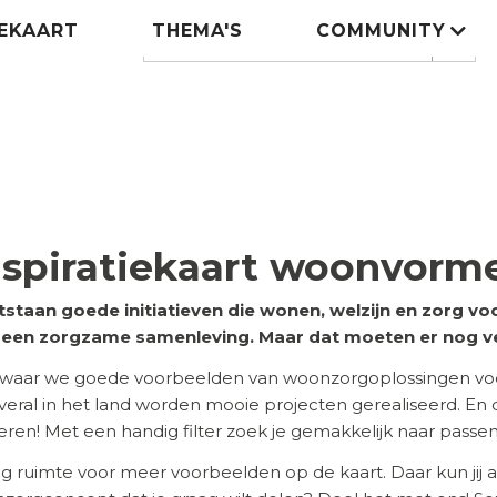
IEKAART
THEMA'S
COMMUNITY
Zoeken
search
nspiratiekaart woonvorm
tstaan goede initiatieven die wonen, welzijn en zorg 
n een zorgzame samenleving. Maar dat moeten er nog v
 waar we goede voorbeelden van woonzorgoplossingen voor
 Overal in het land worden mooie projecten gerealiseerd. En
ireren! Met een handig filter zoek je gemakkelijk naar pass
eg ruimte voor meer voorbeelden op de kaart. Daar kun jij