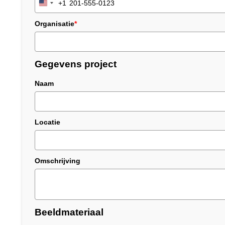
+1
United
States
Organisatie
*
+1
Gegevens project
Naam
Locatie
Omschrijving
Beeldmateriaal