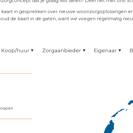
orgconcept dat je graag wilt delen? Deel het met ons! Scr
 kaart in gesprekken over nieuwe woonzorgoplossingen 
Houd de kaart in de gaten, want we voegen regelmatig nie