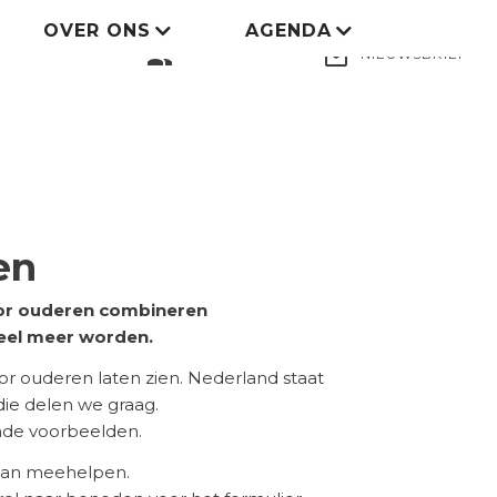
OVER ONS
AGENDA
LID WORDEN
group
mail_outline
NIEUWSBRIEF
en
voor ouderen combineren
eel meer worden.
 ouderen laten zien. Nederland staat
 die delen we graag.
ende voorbeelden.
 aan meehelpen.