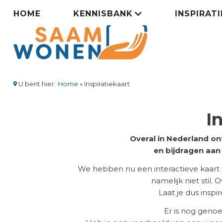
Overslaan
Zorgsaamwonen
HOME
KENNISBANK
INSPIRAT
en
naar
menu
de
inhoud
gaan
U bent hier:
Home
Inspiratiekaart
Kruimelpad
I
Overal in Nederland on
en bijdragen aa
We hebben nu een interactieve kaart
namelijk niet stil.
Laat je dus insp
Er is nog geno