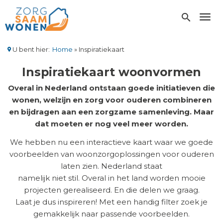
Overslaan
en
search
Toggl
naar
de
inhoud
U bent hier:
Home
Inspiratiekaart
gaan
Kruimelpad
Inspiratiekaart woonvormen
Overal in Nederland ontstaan goede initiatieven die
wonen, welzijn en zorg voor ouderen combineren
en bijdragen aan een zorgzame samenleving. Maar
dat moeten er nog veel meer worden.
We hebben nu een interactieve kaart waar we goede
voorbeelden van woonzorgoplossingen voor ouderen
laten zien. Nederland staat
namelijk niet stil. Overal in het land worden mooie
projecten gerealiseerd. En die delen we graag.
Laat je dus inspireren! Met een handig filter zoek je
gemakkelijk naar passende voorbeelden.