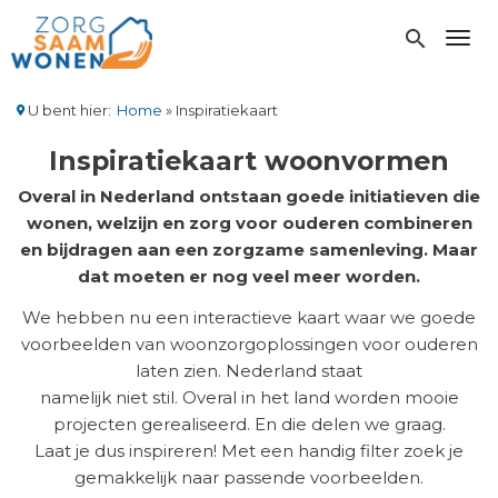
Overslaan
en
search
Toggl
naar
de
inhoud
U bent hier:
Home
Inspiratiekaart
gaan
Kruimelpad
Inspiratiekaart woonvormen
Overal in Nederland ontstaan goede initiatieven die
wonen, welzijn en zorg voor ouderen combineren
en bijdragen aan een zorgzame samenleving. Maar
dat moeten er nog veel meer worden.
We hebben nu een interactieve kaart waar we goede
voorbeelden van woonzorgoplossingen voor ouderen
laten zien. Nederland staat
namelijk niet stil. Overal in het land worden mooie
projecten gerealiseerd. En die delen we graag.
Laat je dus inspireren! Met een handig filter zoek je
gemakkelijk naar passende voorbeelden.