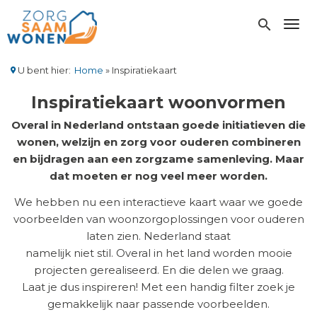
Overslaan
en
search
Toggl
naar
de
inhoud
U bent hier:
Home
Inspiratiekaart
gaan
Kruimelpad
Inspiratiekaart woonvormen
Overal in Nederland ontstaan goede initiatieven die
wonen, welzijn en zorg voor ouderen combineren
en bijdragen aan een zorgzame samenleving. Maar
dat moeten er nog veel meer worden.
We hebben nu een interactieve kaart waar we goede
voorbeelden van woonzorgoplossingen voor ouderen
laten zien. Nederland staat
namelijk niet stil. Overal in het land worden mooie
projecten gerealiseerd. En die delen we graag.
Laat je dus inspireren! Met een handig filter zoek je
gemakkelijk naar passende voorbeelden.