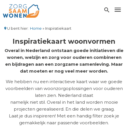
Overslaan
en
search
Toggl
naar
de
inhoud
U bent hier:
Home
Inspiratiekaart
gaan
Kruimelpad
Inspiratiekaart woonvormen
Overal in Nederland ontstaan goede initiatieven die
wonen, welzijn en zorg voor ouderen combineren
en bijdragen aan een zorgzame samenleving. Maar
dat moeten er nog veel meer worden.
We hebben nu een interactieve kaart waar we goede
voorbeelden van woonzorgoplossingen voor ouderen
laten zien. Nederland staat
namelijk niet stil. Overal in het land worden mooie
projecten gerealiseerd. En die delen we graag.
Laat je dus inspireren! Met een handig filter zoek je
gemakkelijk naar passende voorbeelden.