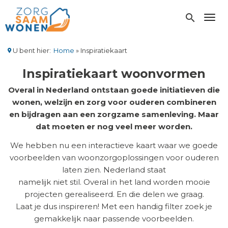
Overslaan
en
search
Toggl
naar
de
inhoud
U bent hier:
Home
Inspiratiekaart
gaan
Kruimelpad
Inspiratiekaart woonvormen
Overal in Nederland ontstaan goede initiatieven die
wonen, welzijn en zorg voor ouderen combineren
en bijdragen aan een zorgzame samenleving. Maar
dat moeten er nog veel meer worden.
We hebben nu een interactieve kaart waar we goede
voorbeelden van woonzorgoplossingen voor ouderen
laten zien. Nederland staat
namelijk niet stil. Overal in het land worden mooie
projecten gerealiseerd. En die delen we graag.
Laat je dus inspireren! Met een handig filter zoek je
gemakkelijk naar passende voorbeelden.