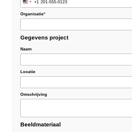
+1
United
States
Organisatie
*
+1
Gegevens project
Naam
Locatie
Omschrijving
Beeldmateriaal