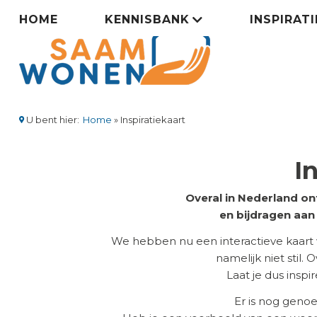
Overslaan
Zorgsaamwonen
HOME
KENNISBANK
INSPIRAT
en
naar
menu
de
inhoud
gaan
U bent hier:
Home
Inspiratiekaart
Kruimelpad
I
Overal in Nederland on
en bijdragen aa
We hebben nu een interactieve kaart
namelijk niet stil.
Laat je dus insp
Er is nog geno