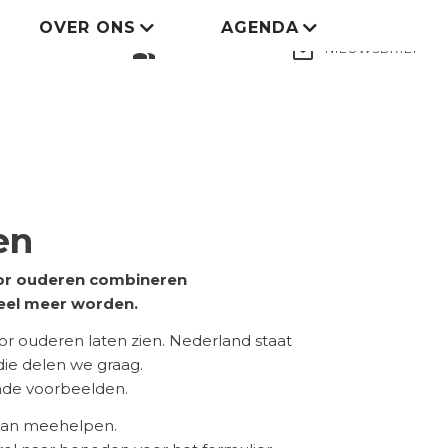
OVER ONS
AGENDA
LID WORDEN
group
mail_outline
NIEUWSBRIEF
en
voor ouderen combineren
eel meer worden.
 ouderen laten zien. Nederland staat
 die delen we graag.
ende voorbeelden.
 aan meehelpen.