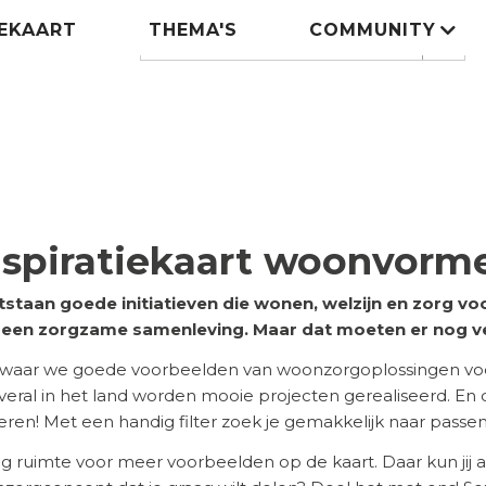
IEKAART
THEMA'S
COMMUNITY
Zoeken
search
nspiratiekaart woonvorm
tstaan goede initiatieven die wonen, welzijn en zorg 
n een zorgzame samenleving. Maar dat moeten er nog v
 waar we goede voorbeelden van woonzorgoplossingen voor
 Overal in het land worden mooie projecten gerealiseerd. En
ireren! Met een handig filter zoek je gemakkelijk naar pass
eg ruimte voor meer voorbeelden op de kaart. Daar kun jij