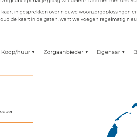
orgconcept dat je graag wilt delen? Deel het met ons! Scr
 kaart in gesprekken over nieuwe woonzorgoplossingen 
Houd de kaart in de gaten, want we voegen regelmatig nie