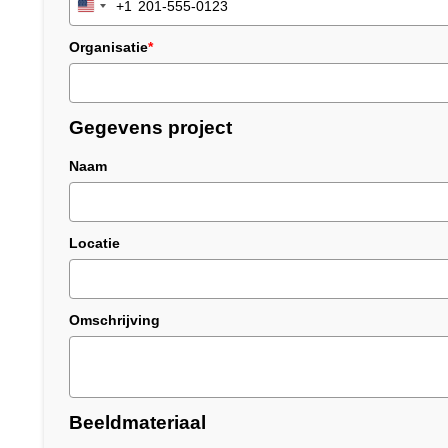
+1
United
States
Organisatie
*
+1
Gegevens project
Naam
Locatie
Omschrijving
Beeldmateriaal