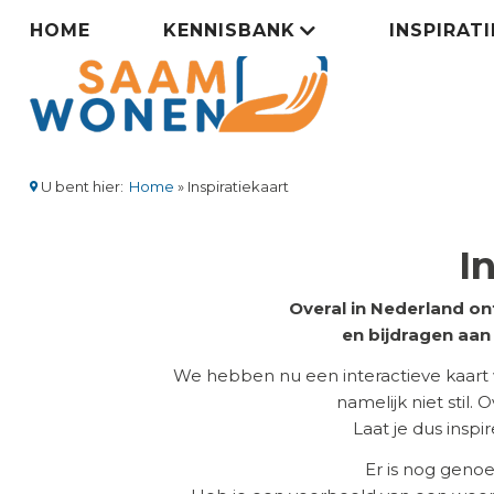
Overslaan
Zorgsaamwonen
HOME
KENNISBANK
INSPIRAT
en
naar
menu
de
inhoud
gaan
U bent hier:
Home
Inspiratiekaart
Kruimelpad
I
Overal in Nederland on
en bijdragen aa
We hebben nu een interactieve kaart
namelijk niet stil.
Laat je dus insp
Er is nog geno