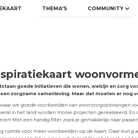
IEKAART
THEMA'S
COMMUNITY
Zoeken
search
nspiratiekaart woonvorm
tstaan goede initiatieven die wonen, welzijn en zorg 
n een zorgzame samenleving. Maar dat moeten er nog v
 waar we goede voorbeelden van woonzorgoplossingen voor
 Overal in het land worden mooie projecten gerealiseerd. En
ireren! Met een handig filter zoek je gemakkelijk naar pass
eg ruimte voor meer voorbeelden op de kaart. Daar kun jij