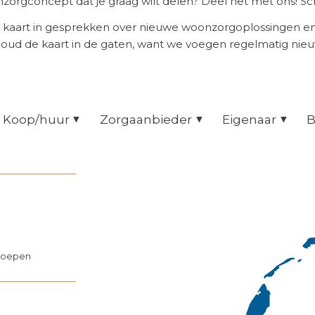
orgconcept dat je graag wilt delen? Deel het met ons! Scr
 kaart in gesprekken over nieuwe woonzorgoplossingen 
Houd de kaart in de gaten, want we voegen regelmatig nie