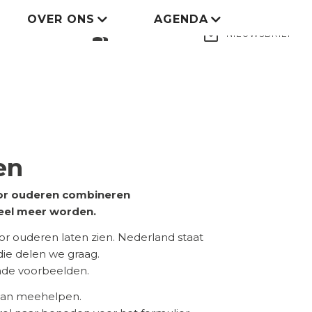
OVER ONS
AGENDA
LID WORDEN
group
mail_outline
NIEUWSBRIEF
en
voor ouderen combineren
eel meer worden.
 ouderen laten zien. Nederland staat
 die delen we graag.
ende voorbeelden.
 aan meehelpen.