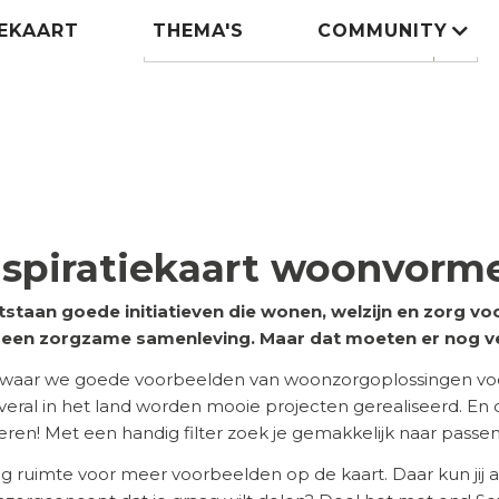
IEKAART
THEMA'S
COMMUNITY
Zoeken
search
nspiratiekaart woonvorm
tstaan goede initiatieven die wonen, welzijn en zorg 
n een zorgzame samenleving. Maar dat moeten er nog v
 waar we goede voorbeelden van woonzorgoplossingen voor
 Overal in het land worden mooie projecten gerealiseerd. En
ireren! Met een handig filter zoek je gemakkelijk naar pass
eg ruimte voor meer voorbeelden op de kaart. Daar kun jij