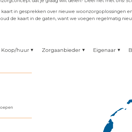
orgconcept dat je graag wilt delen? Deel het met ons! Scr
 kaart in gesprekken over nieuwe woonzorgoplossingen 
Houd de kaart in de gaten, want we voegen regelmatig nie