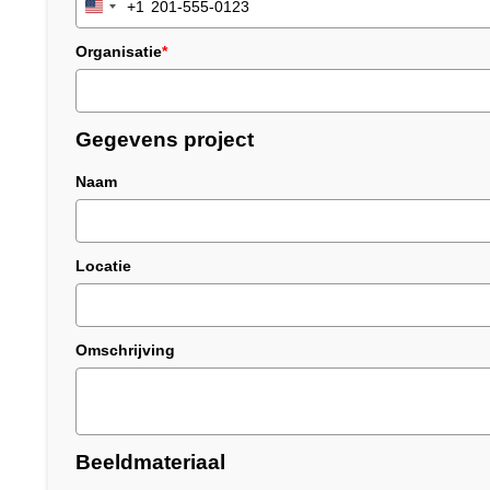
+1
United
States
Organisatie
*
+1
Gegevens project
Naam
Locatie
Omschrijving
Beeldmateriaal