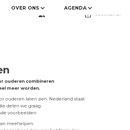
OVER ONS
AGENDA
LID WORDEN
group
mail_outline
NIEUWSBRIEF
en
voor ouderen combineren
eel meer worden.
 ouderen laten zien. Nederland staat
 die delen we graag.
ende voorbeelden.
 aan meehelpen.