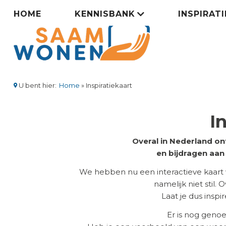
Overslaan
Zorgsaamwonen
HOME
KENNISBANK
INSPIRAT
en
naar
menu
de
inhoud
gaan
U bent hier:
Home
Inspiratiekaart
Kruimelpad
I
Overal in Nederland on
en bijdragen aa
We hebben nu een interactieve kaart
namelijk niet stil.
Laat je dus insp
Er is nog geno