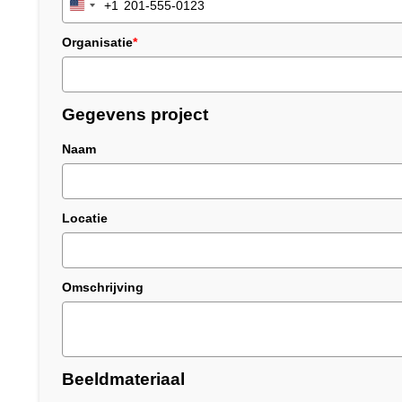
+1
United
States
Organisatie
*
+1
Gegevens project
Naam
Locatie
Omschrijving
Beeldmateriaal