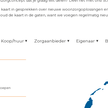
orgconcept dat je graag wilt delen? Deel het met ons! Scr
 kaart in gesprekken over nieuwe woonzorgoplossingen 
Houd de kaart in de gaten, want we voegen regelmatig nie