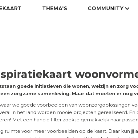
IEKAART
THEMA'S
COMMUNITY
Zoeken
search
nspiratiekaart woonvorm
tstaan goede initiatieven die wonen, welzijn en zorg 
n een zorgzame samenleving. Maar dat moeten er nog v
 waar we goede voorbeelden van woonzorgoplossingen voor
 Overal in het land worden mooie projecten gerealiseerd. En
ireren! Met een handig filter zoek je gemakkelijk naar pass
eg ruimte voor meer voorbeelden op de kaart. Daar kun jij