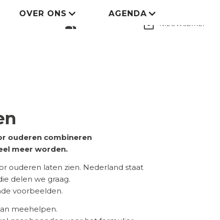
OVER ONS
AGENDA
LID WORDEN
group
mail_outline
NIEUWSBRIEF
en
voor ouderen combineren
eel meer worden.
 ouderen laten zien. Nederland staat
 die delen we graag.
ende voorbeelden.
 aan meehelpen.