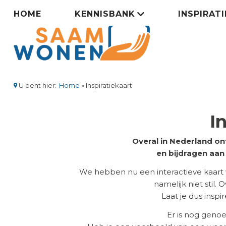
Overslaan
Zorgsaamwonen
HOME
KENNISBANK
INSPIRAT
en
naar
menu
de
inhoud
gaan
U bent hier:
Home
Inspiratiekaart
Kruimelpad
I
Overal in Nederland on
en bijdragen aa
We hebben nu een interactieve kaart
namelijk niet stil.
Laat je dus insp
Er is nog geno