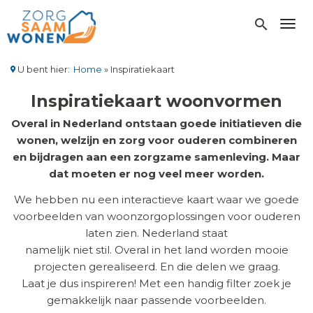
Overslaan
en
search
Toggl
naar
de
inhoud
U bent hier:
Home
Inspiratiekaart
gaan
Kruimelpad
Inspiratiekaart woonvormen
Overal in Nederland ontstaan goede initiatieven die
wonen, welzijn en zorg voor ouderen combineren
en bijdragen aan een zorgzame samenleving. Maar
dat moeten er nog veel meer worden.
We hebben nu een interactieve kaart waar we goede
voorbeelden van woonzorgoplossingen voor ouderen
laten zien. Nederland staat
namelijk niet stil. Overal in het land worden mooie
projecten gerealiseerd. En die delen we graag.
Laat je dus inspireren! Met een handig filter zoek je
gemakkelijk naar passende voorbeelden.