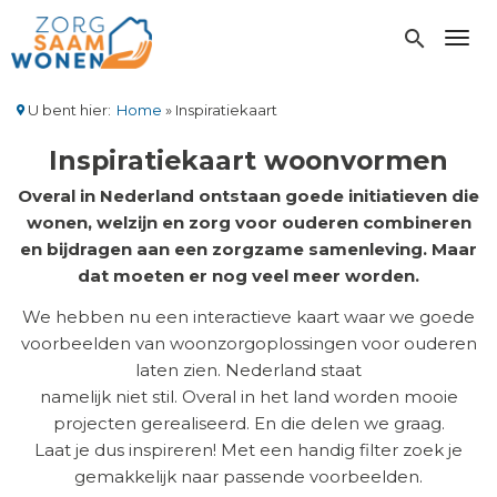
Overslaan
en
search
Toggl
naar
de
inhoud
U bent hier:
Home
Inspiratiekaart
gaan
Kruimelpad
Inspiratiekaart woonvormen
Overal in Nederland ontstaan goede initiatieven die
wonen, welzijn en zorg voor ouderen combineren
en bijdragen aan een zorgzame samenleving. Maar
dat moeten er nog veel meer worden.
We hebben nu een interactieve kaart waar we goede
voorbeelden van woonzorgoplossingen voor ouderen
laten zien. Nederland staat
namelijk niet stil. Overal in het land worden mooie
projecten gerealiseerd. En die delen we graag.
Laat je dus inspireren! Met een handig filter zoek je
gemakkelijk naar passende voorbeelden.