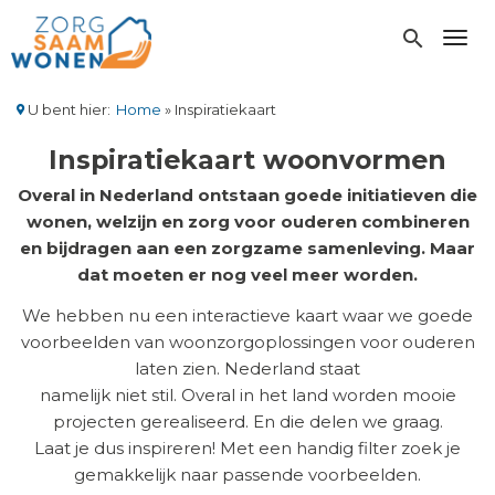
Overslaan
en
search
Toggl
naar
de
inhoud
U bent hier:
Home
Inspiratiekaart
gaan
Kruimelpad
Inspiratiekaart woonvormen
Overal in Nederland ontstaan goede initiatieven die
wonen, welzijn en zorg voor ouderen combineren
en bijdragen aan een zorgzame samenleving. Maar
dat moeten er nog veel meer worden.
We hebben nu een interactieve kaart waar we goede
voorbeelden van woonzorgoplossingen voor ouderen
laten zien. Nederland staat
namelijk niet stil. Overal in het land worden mooie
projecten gerealiseerd. En die delen we graag.
Laat je dus inspireren! Met een handig filter zoek je
gemakkelijk naar passende voorbeelden.