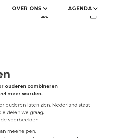
OVER ONS
AGENDA
LID WORDEN
group
mail_outline
NIEUWSBRIEF
en
voor ouderen combineren
eel meer worden.
 ouderen laten zien. Nederland staat
 die delen we graag.
ende voorbeelden.
 aan meehelpen.