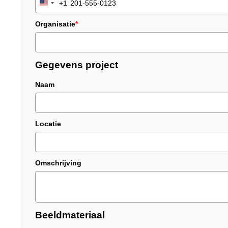
+1
United
States
Organisatie
*
+1
Gegevens project
Naam
Locatie
Omschrijving
Beeldmateriaal