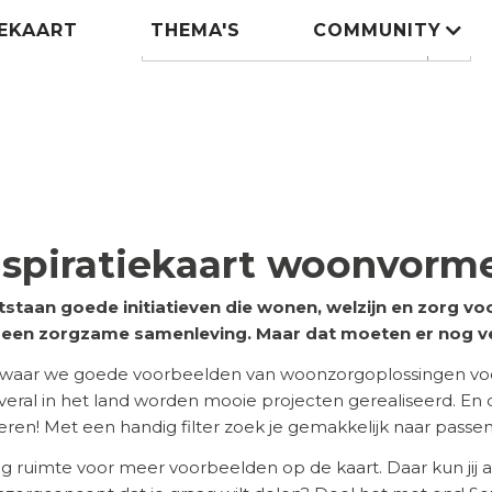
IEKAART
THEMA'S
COMMUNITY
Zoeken
search
nspiratiekaart woonvorm
tstaan goede initiatieven die wonen, welzijn en zorg 
n een zorgzame samenleving. Maar dat moeten er nog v
 waar we goede voorbeelden van woonzorgoplossingen voor
 Overal in het land worden mooie projecten gerealiseerd. En
ireren! Met een handig filter zoek je gemakkelijk naar pass
eg ruimte voor meer voorbeelden op de kaart. Daar kun jij