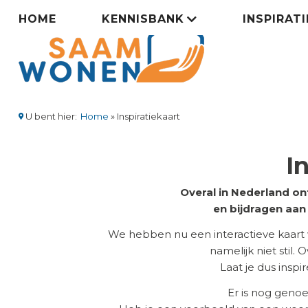
Overslaan
Zorgsaamwonen
HOME
KENNISBANK
INSPIRAT
en
naar
menu
de
inhoud
gaan
U bent hier:
Home
Inspiratiekaart
Kruimelpad
I
Overal in Nederland on
en bijdragen aa
We hebben nu een interactieve kaart
namelijk niet stil.
Laat je dus insp
Er is nog geno