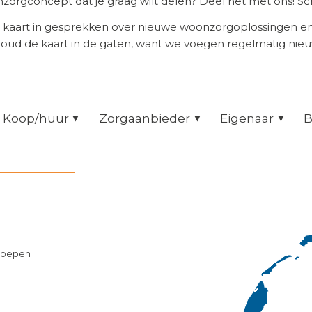
orgconcept dat je graag wilt delen? Deel het met ons! Scr
 kaart in gesprekken over nieuwe woonzorgoplossingen 
Houd de kaart in de gaten, want we voegen regelmatig nie