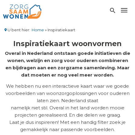
Overslaan
en
search
Toggl
naar
de
inhoud
U bent hier:
Home
Inspiratiekaart
gaan
Kruimelpad
Inspiratiekaart woonvormen
Overal in Nederland ontstaan goede initiatieven die
wonen, welzijn en zorg voor ouderen combineren
en bijdragen aan een zorgzame samenleving. Maar
dat moeten er nog veel meer worden.
We hebben nu een interactieve kaart waar we goede
voorbeelden van woonzorgoplossingen voor ouderen
laten zien. Nederland staat
namelijk niet stil. Overal in het land worden mooie
projecten gerealiseerd. En die delen we graag.
Laat je dus inspireren! Met een handig filter zoek je
gemakkelijk naar passende voorbeelden.