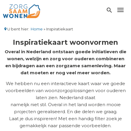
Overslaan
en
search
Toggl
naar
de
inhoud
U bent hier:
Home
Inspiratiekaart
gaan
Kruimelpad
Inspiratiekaart woonvormen
Overal in Nederland ontstaan goede initiatieven die
wonen, welzijn en zorg voor ouderen combineren
en bijdragen aan een zorgzame samenleving. Maar
dat moeten er nog veel meer worden.
We hebben nu een interactieve kaart waar we goede
voorbeelden van woonzorgoplossingen voor ouderen
laten zien. Nederland staat
namelijk niet stil. Overal in het land worden mooie
projecten gerealiseerd. En die delen we graag.
Laat je dus inspireren! Met een handig filter zoek je
gemakkelijk naar passende voorbeelden.