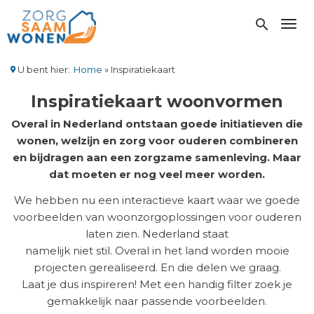
Overslaan
en
search
Toggl
naar
de
inhoud
U bent hier:
Home
Inspiratiekaart
gaan
Kruimelpad
Inspiratiekaart woonvormen
Overal in Nederland ontstaan goede initiatieven die
wonen, welzijn en zorg voor ouderen combineren
en bijdragen aan een zorgzame samenleving. Maar
dat moeten er nog veel meer worden.
We hebben nu een interactieve kaart waar we goede
voorbeelden van woonzorgoplossingen voor ouderen
laten zien. Nederland staat
namelijk niet stil. Overal in het land worden mooie
projecten gerealiseerd. En die delen we graag.
Laat je dus inspireren! Met een handig filter zoek je
gemakkelijk naar passende voorbeelden.