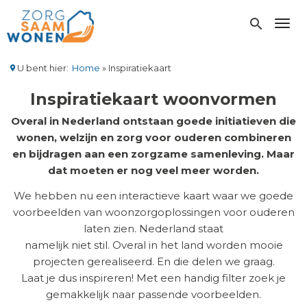
Overslaan
en
search
Toggl
naar
de
inhoud
U bent hier:
Home
Inspiratiekaart
gaan
Kruimelpad
Inspiratiekaart woonvormen
Overal in Nederland ontstaan goede initiatieven die
wonen, welzijn en zorg voor ouderen combineren
en bijdragen aan een zorgzame samenleving. Maar
dat moeten er nog veel meer worden.
We hebben nu een interactieve kaart waar we goede
voorbeelden van woonzorgoplossingen voor ouderen
laten zien. Nederland staat
namelijk niet stil. Overal in het land worden mooie
projecten gerealiseerd. En die delen we graag.
Laat je dus inspireren! Met een handig filter zoek je
gemakkelijk naar passende voorbeelden.