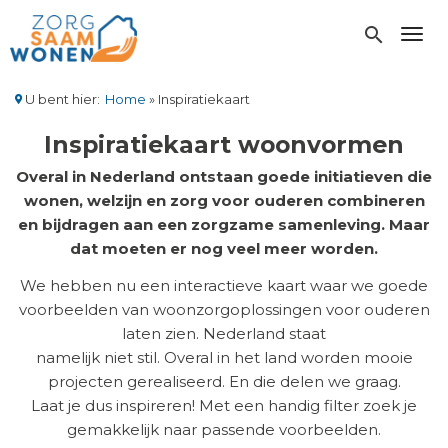
Overslaan
en
search
Toggl
naar
de
inhoud
U bent hier:
Home
Inspiratiekaart
gaan
Kruimelpad
Inspiratiekaart woonvormen
Overal in Nederland ontstaan goede initiatieven die
wonen, welzijn en zorg voor ouderen combineren
en bijdragen aan een zorgzame samenleving. Maar
dat moeten er nog veel meer worden.
We hebben nu een interactieve kaart waar we goede
voorbeelden van woonzorgoplossingen voor ouderen
laten zien. Nederland staat
namelijk niet stil. Overal in het land worden mooie
projecten gerealiseerd. En die delen we graag.
Laat je dus inspireren! Met een handig filter zoek je
gemakkelijk naar passende voorbeelden.