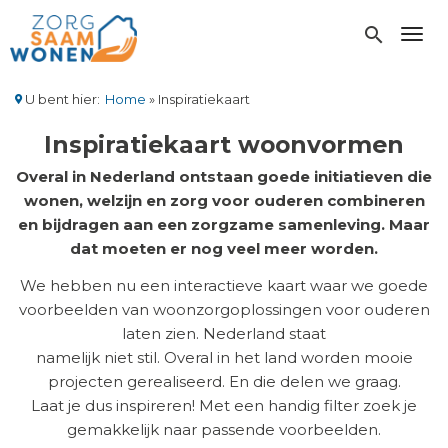
Overslaan
en
search
Toggl
naar
de
inhoud
U bent hier:
Home
Inspiratiekaart
gaan
Kruimelpad
Inspiratiekaart woonvormen
Overal in Nederland ontstaan goede initiatieven die
wonen, welzijn en zorg voor ouderen combineren
en bijdragen aan een zorgzame samenleving. Maar
dat moeten er nog veel meer worden.
We hebben nu een interactieve kaart waar we goede
voorbeelden van woonzorgoplossingen voor ouderen
laten zien. Nederland staat
namelijk niet stil. Overal in het land worden mooie
projecten gerealiseerd. En die delen we graag.
Laat je dus inspireren! Met een handig filter zoek je
gemakkelijk naar passende voorbeelden.