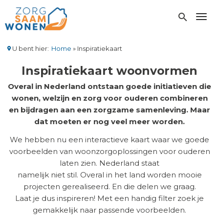
Overslaan
en
search
Toggl
naar
de
inhoud
U bent hier:
Home
Inspiratiekaart
gaan
Kruimelpad
Inspiratiekaart woonvormen
Overal in Nederland ontstaan goede initiatieven die
wonen, welzijn en zorg voor ouderen combineren
en bijdragen aan een zorgzame samenleving. Maar
dat moeten er nog veel meer worden.
We hebben nu een interactieve kaart waar we goede
voorbeelden van woonzorgoplossingen voor ouderen
laten zien. Nederland staat
namelijk niet stil. Overal in het land worden mooie
projecten gerealiseerd. En die delen we graag.
Laat je dus inspireren! Met een handig filter zoek je
gemakkelijk naar passende voorbeelden.