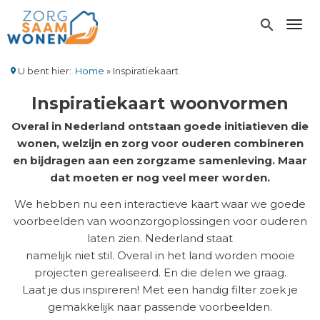
Overslaan
en
search
Toggl
naar
de
inhoud
U bent hier:
Home
Inspiratiekaart
gaan
Kruimelpad
Inspiratiekaart woonvormen
Overal in Nederland ontstaan goede initiatieven die
wonen, welzijn en zorg voor ouderen combineren
en bijdragen aan een zorgzame samenleving. Maar
dat moeten er nog veel meer worden.
We hebben nu een interactieve kaart waar we goede
voorbeelden van woonzorgoplossingen voor ouderen
laten zien. Nederland staat
namelijk niet stil. Overal in het land worden mooie
projecten gerealiseerd. En die delen we graag.
Laat je dus inspireren! Met een handig filter zoek je
gemakkelijk naar passende voorbeelden.