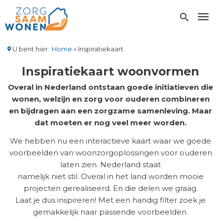
Overslaan
en
search
Toggl
naar
de
inhoud
U bent hier:
Home
Inspiratiekaart
gaan
Kruimelpad
Inspiratiekaart woonvormen
Overal in Nederland ontstaan goede initiatieven die
wonen, welzijn en zorg voor ouderen combineren
en bijdragen aan een zorgzame samenleving. Maar
dat moeten er nog veel meer worden.
We hebben nu een interactieve kaart waar we goede
voorbeelden van woonzorgoplossingen voor ouderen
laten zien. Nederland staat
namelijk niet stil. Overal in het land worden mooie
projecten gerealiseerd. En die delen we graag.
Laat je dus inspireren! Met een handig filter zoek je
gemakkelijk naar passende voorbeelden.