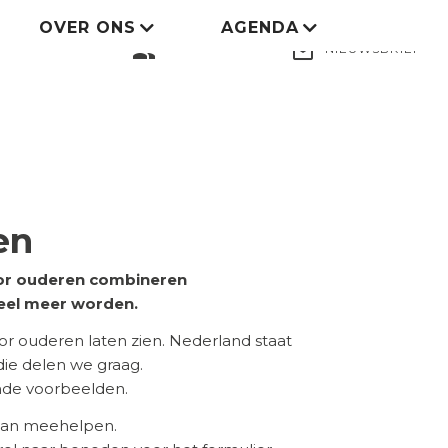
OVER ONS
AGENDA
LID WORDEN
group
mail_outline
NIEUWSBRIEF
en
voor ouderen combineren
eel meer worden.
 ouderen laten zien. Nederland staat
 die delen we graag.
ende voorbeelden.
 aan meehelpen.