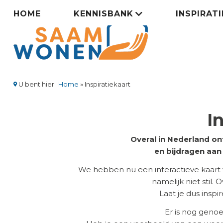
Overslaan
Zorgsaamwonen
HOME
KENNISBANK
INSPIRAT
en
naar
menu
de
inhoud
gaan
U bent hier:
Home
Inspiratiekaart
Kruimelpad
I
Overal in Nederland on
en bijdragen aa
We hebben nu een interactieve kaart
namelijk niet stil.
Laat je dus insp
Er is nog geno