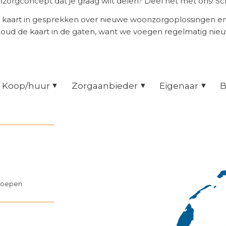
orgconcept dat je graag wilt delen? Deel het met ons! Scr
 kaart in gesprekken over nieuwe woonzorgoplossingen 
Houd de kaart in de gaten, want we voegen regelmatig nie