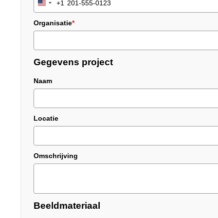
+1
United
States
Organisatie
*
+1
Gegevens project
Naam
Locatie
Omschrijving
Beeldmateriaal