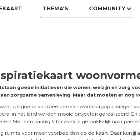
IEKAART
THEMA'S
COMMUNITY
Zoeken
search
nspiratiekaart woonvorm
tstaan goede initiatieven die wonen, welzijn en zorg 
n een zorgzame samenleving. Maar dat moeten er nog v
 waar we goede voorbeelden van woonzorgoplossingen voor
 Overal in het land worden mooie projecten gerealiseerd. En
ireren! Met een handig filter zoek je gemakkelijk naar pass
eg ruimte voor meer voorbeelden op de kaart. Daar kun jij