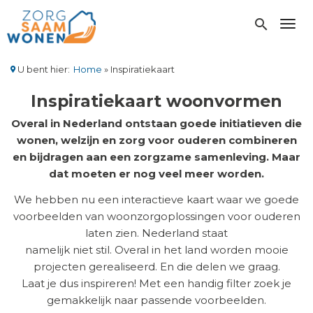
Overslaan
en
search
Toggl
naar
de
inhoud
U bent hier:
Home
Inspiratiekaart
gaan
Kruimelpad
Inspiratiekaart woonvormen
Overal in Nederland ontstaan goede initiatieven die
wonen, welzijn en zorg voor ouderen combineren
en bijdragen aan een zorgzame samenleving. Maar
dat moeten er nog veel meer worden.
We hebben nu een interactieve kaart waar we goede
voorbeelden van woonzorgoplossingen voor ouderen
laten zien. Nederland staat
namelijk niet stil. Overal in het land worden mooie
projecten gerealiseerd. En die delen we graag.
Laat je dus inspireren! Met een handig filter zoek je
gemakkelijk naar passende voorbeelden.