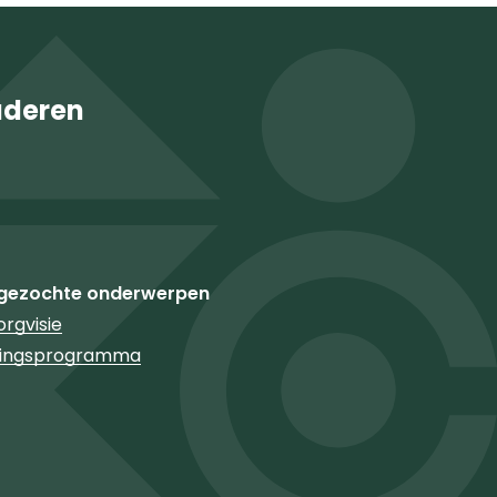
uderen
gezochte onderwerpen
rgvisie
ringsprogramma