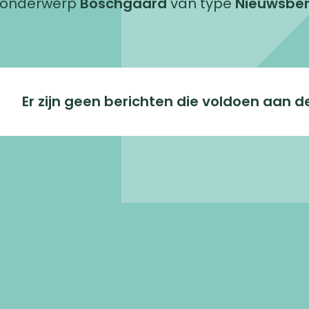
t onderwerp
Boschgaard
van type
Nieuwsber
Er zijn geen berichten die voldoen aan dez