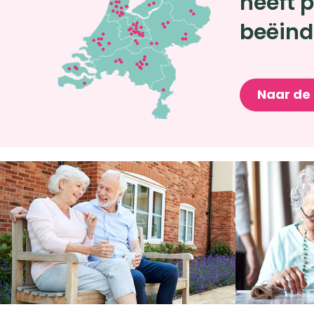
heeft p
beëind
Naar de 