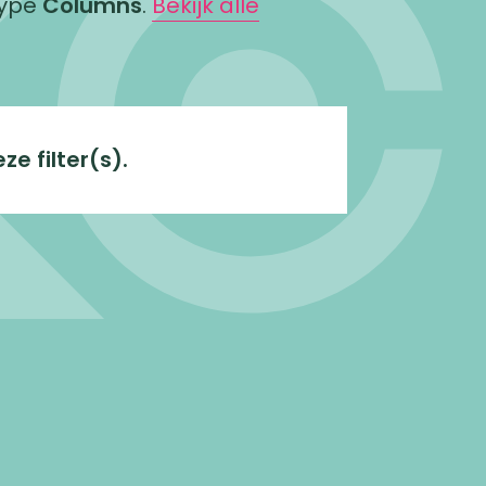
type
Columns
.
Bekijk alle
e filter(s).