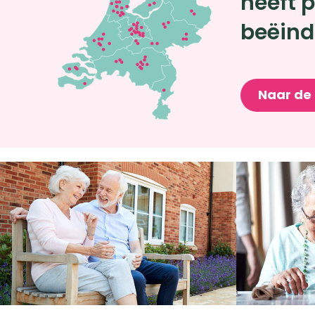
heeft p
beëind
Naar de 