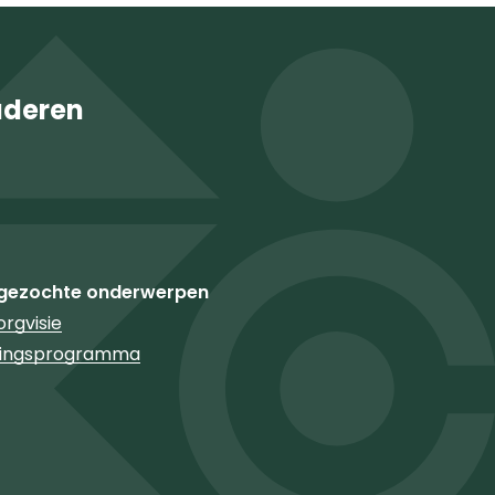
uderen
gezochte onderwerpen
rgvisie
ringsprogramma