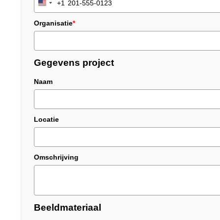
+1
United
States
Organisatie
*
+1
Gegevens project
Naam
Locatie
Omschrijving
Beeldmateriaal