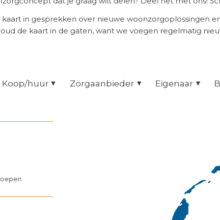
orgconcept dat je graag wilt delen? Deel het met ons! Scr
 kaart in gesprekken over nieuwe woonzorgoplossingen 
Houd de kaart in de gaten, want we voegen regelmatig nie