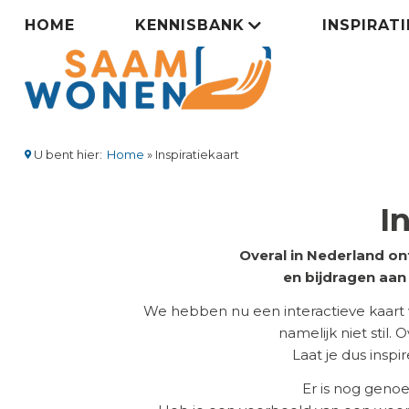
Overslaan
Zorgsaamwonen
HOME
KENNISBANK
INSPIRAT
en
naar
menu
de
inhoud
gaan
U bent hier:
Home
Inspiratiekaart
Kruimelpad
I
Overal in Nederland on
en bijdragen aa
We hebben nu een interactieve kaart
namelijk niet stil.
Laat je dus insp
Er is nog geno