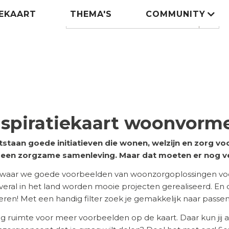
IEKAART
THEMA'S
COMMUNITY
Zoeken
search
nspiratiekaart woonvorm
tstaan goede initiatieven die wonen, welzijn en zorg 
n een zorgzame samenleving. Maar dat moeten er nog v
 waar we goede voorbeelden van woonzorgoplossingen voor
 Overal in het land worden mooie projecten gerealiseerd. En
ireren! Met een handig filter zoek je gemakkelijk naar pass
eg ruimte voor meer voorbeelden op de kaart. Daar kun jij