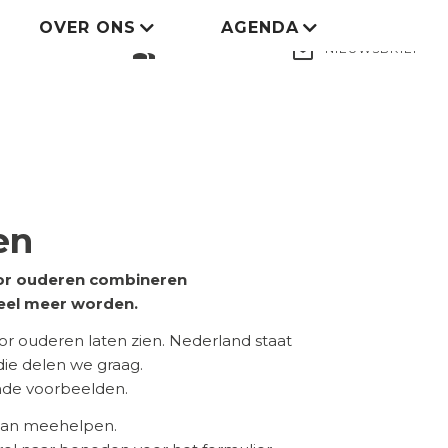
OVER ONS
AGENDA
LID WORDEN
group
mail_outline
NIEUWSBRIEF
en
voor ouderen combineren
eel meer worden.
 ouderen laten zien. Nederland staat
 die delen we graag.
ende voorbeelden.
 aan meehelpen.