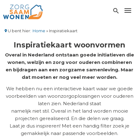
Overslaan
en
search
Toggl
naar
de
inhoud
U bent hier:
Home
Inspiratiekaart
gaan
Kruimelpad
Inspiratiekaart woonvormen
Overal in Nederland ontstaan goede initiatieven die
wonen, welzijn en zorg voor ouderen combineren
en bijdragen aan een zorgzame samenleving. Maar
dat moeten er nog veel meer worden.
We hebben nu een interactieve kaart waar we goede
voorbeelden van woonzorgoplossingen voor ouderen
laten zien. Nederland staat
namelijk niet stil. Overal in het land worden mooie
projecten gerealiseerd. En die delen we graag.
Laat je dus inspireren! Met een handig filter zoek je
gemakkelijk naar passende voorbeelden.