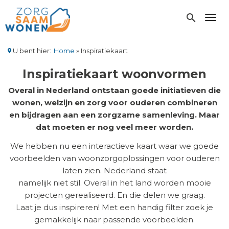
Overslaan
en
search
Toggl
naar
de
inhoud
U bent hier:
Home
Inspiratiekaart
gaan
Kruimelpad
Inspiratiekaart woonvormen
Overal in Nederland ontstaan goede initiatieven die
wonen, welzijn en zorg voor ouderen combineren
en bijdragen aan een zorgzame samenleving. Maar
dat moeten er nog veel meer worden.
We hebben nu een interactieve kaart waar we goede
voorbeelden van woonzorgoplossingen voor ouderen
laten zien. Nederland staat
namelijk niet stil. Overal in het land worden mooie
projecten gerealiseerd. En die delen we graag.
Laat je dus inspireren! Met een handig filter zoek je
gemakkelijk naar passende voorbeelden.