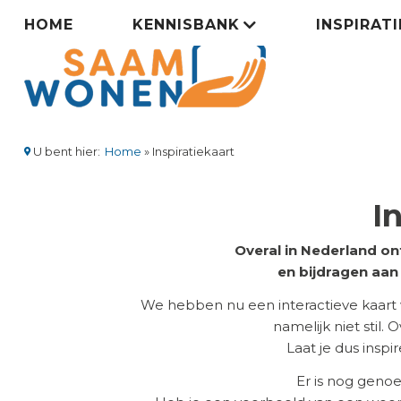
Overslaan
Zorgsaamwonen
HOME
KENNISBANK
INSPIRAT
en
naar
menu
de
inhoud
gaan
U bent hier:
Home
Inspiratiekaart
Kruimelpad
I
Overal in Nederland on
en bijdragen aa
We hebben nu een interactieve kaart
namelijk niet stil.
Laat je dus insp
Er is nog geno