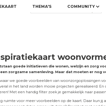
IEKAART
THEMA'S
COMMUNITY
Zoeken
search
nspiratiekaart woonvorm
tstaan goede initiatieven die wonen, welzijn en zorg 
n een zorgzame samenleving. Maar dat moeten er nog v
 waar we goede voorbeelden van woonzorgoplossingen voor
 Overal in het land worden mooie projecten gerealiseerd. En
ireren! Met een handig filter zoek je gemakkelijk naar pass
eg ruimte voor meer voorbeelden op de kaart. Daar kun jij