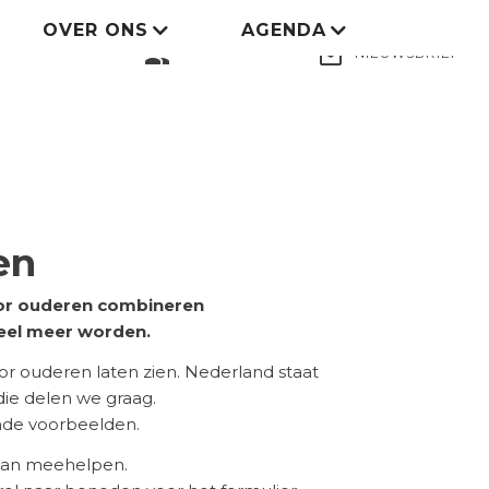
OVER ONS
AGENDA
LID WORDEN
group
mail_outline
NIEUWSBRIEF
en
voor ouderen combineren
eel meer worden.
 ouderen laten zien. Nederland staat
 die delen we graag.
ende voorbeelden.
 aan meehelpen.