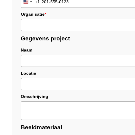
+1
United
States
Organisatie
*
+1
Gegevens project
Naam
Locatie
Omschrijving
Beeldmateriaal