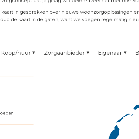
orgconcept dat je graag wilt delen? Deel het met ons! Scr
 kaart in gesprekken over nieuwe woonzorgoplossingen 
Houd de kaart in de gaten, want we voegen regelmatig nie