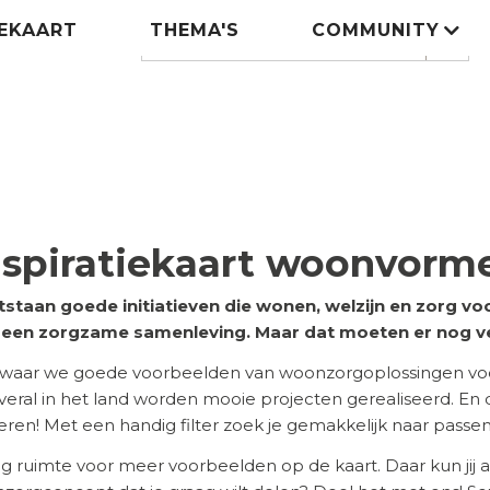
IEKAART
THEMA'S
COMMUNITY
Zoeken
search
nspiratiekaart woonvorm
tstaan goede initiatieven die wonen, welzijn en zorg 
n een zorgzame samenleving. Maar dat moeten er nog v
 waar we goede voorbeelden van woonzorgoplossingen voor
 Overal in het land worden mooie projecten gerealiseerd. En
ireren! Met een handig filter zoek je gemakkelijk naar pass
eg ruimte voor meer voorbeelden op de kaart. Daar kun jij