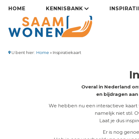
Overslaan
Zorgsaamwonen
HOME
KENNISBANK
INSPIRAT
en
naar
menu
de
inhoud
gaan
U bent hier:
Home
Inspiratiekaart
Kruimelpad
I
Overal in Nederland on
en bijdragen aa
We hebben nu een interactieve kaart
namelijk niet stil.
Laat je dus insp
Er is nog geno