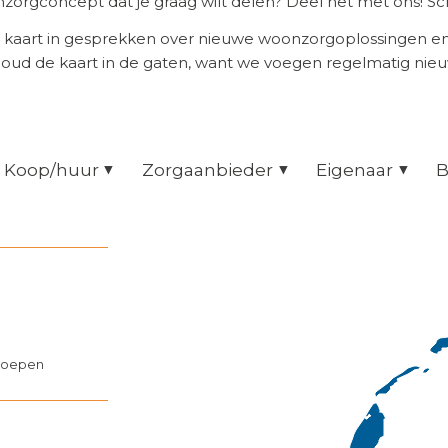
orgconcept dat je graag wilt delen? Deel het met ons! Scr
 kaart in gesprekken over nieuwe woonzorgoplossingen 
Houd de kaart in de gaten, want we voegen regelmatig nie