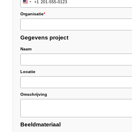
+1
United
States
Organisatie
*
+1
Gegevens project
Naam
Locatie
Omschrijving
Beeldmateriaal