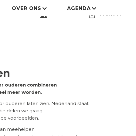
OVER ONS
AGENDA
LID WORDEN
group
mail_outline
NIEUWSBRIEF
en
voor ouderen combineren
eel meer worden.
 ouderen laten zien. Nederland staat
 die delen we graag.
ende voorbeelden.
 aan meehelpen.