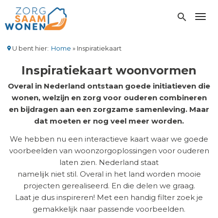
Overslaan
en
search
Toggl
naar
de
inhoud
U bent hier:
Home
Inspiratiekaart
gaan
Kruimelpad
Inspiratiekaart woonvormen
Overal in Nederland ontstaan goede initiatieven die
wonen, welzijn en zorg voor ouderen combineren
en bijdragen aan een zorgzame samenleving. Maar
dat moeten er nog veel meer worden.
We hebben nu een interactieve kaart waar we goede
voorbeelden van woonzorgoplossingen voor ouderen
laten zien. Nederland staat
namelijk niet stil. Overal in het land worden mooie
projecten gerealiseerd. En die delen we graag.
Laat je dus inspireren! Met een handig filter zoek je
gemakkelijk naar passende voorbeelden.