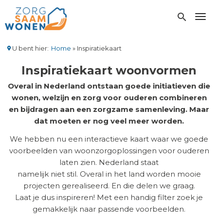
Overslaan
en
search
Toggl
naar
de
inhoud
U bent hier:
Home
Inspiratiekaart
gaan
Kruimelpad
Inspiratiekaart woonvormen
Overal in Nederland ontstaan goede initiatieven die
wonen, welzijn en zorg voor ouderen combineren
en bijdragen aan een zorgzame samenleving. Maar
dat moeten er nog veel meer worden.
We hebben nu een interactieve kaart waar we goede
voorbeelden van woonzorgoplossingen voor ouderen
laten zien. Nederland staat
namelijk niet stil. Overal in het land worden mooie
projecten gerealiseerd. En die delen we graag.
Laat je dus inspireren! Met een handig filter zoek je
gemakkelijk naar passende voorbeelden.