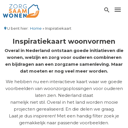
Overslaan
en
search
Toggl
naar
de
inhoud
U bent hier:
Home
Inspiratiekaart
gaan
Kruimelpad
Inspiratiekaart woonvormen
Overal in Nederland ontstaan goede initiatieven die
wonen, welzijn en zorg voor ouderen combineren
en bijdragen aan een zorgzame samenleving. Maar
dat moeten er nog veel meer worden.
We hebben nu een interactieve kaart waar we goede
voorbeelden van woonzorgoplossingen voor ouderen
laten zien. Nederland staat
namelijk niet stil. Overal in het land worden mooie
projecten gerealiseerd. En die delen we graag.
Laat je dus inspireren! Met een handig filter zoek je
gemakkelijk naar passende voorbeelden.