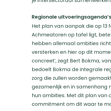
je intersectoraal samenwerken.
Regionale uitvoeringsagenda’
Het plan van aanpak die op 13 
Achmeatoren op tafel ligt, bet
hebben allemaal ambities rich
versterken en hier op dit mom
concreet’, zegt Bert Bokma, va
bedoelt Bokma de integrale re
zorg die zullen worden gemaakt
gezamenlijk en in samenhang m
hun ambities. Met dit plan van
commitment om dit waar te ma