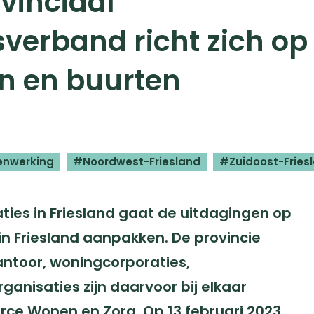
vinciaal
erband richt zich op
n en buurten
enwerking
Noordwest-Friesland
Zuidoost-Fries
aties in Friesland gaat de uitdagingen op
n Friesland aanpakken. De provincie
antoor, woningcorporaties,
ganisaties zijn daarvoor bij elkaar
rce Wonen en Zorg. Op 13 februari 2023