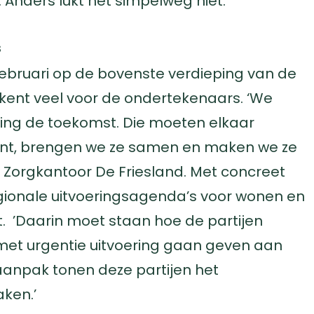
 Anders lukt het simpelweg niet.
s
februari op de bovenste verdieping van de
ekent veel voor de ondertekenaars. ‘We
ting de toekomst. Die moeten elkaar
ent, brengen we ze samen en maken we ze
n Zorgkantoor De Friesland. Met concreet
gionale uitvoeringsagenda’s voor wonen en
. ’Daarin moet staan hoe de partijen
et urgentie uitvoering gaan geven aan
 aanpak tonen deze partijen het
ken.’