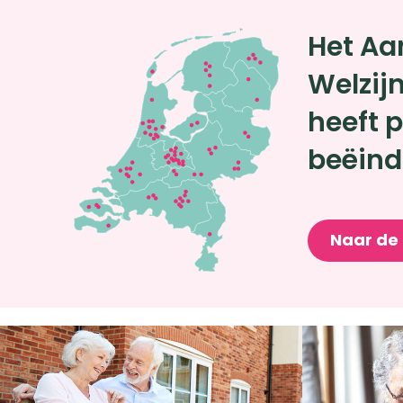
Het A
Welzij
heeft p
beëind
Naar de 