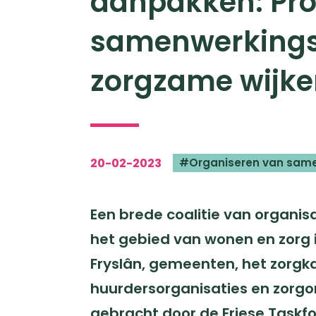
aanpakken: Pro
samenwerkingsv
zorgzame wijke
20-02-2023
Organiseren van sam
Een brede coalitie van organis
het gebied van wonen en zorg i
Fryslân, gemeenten, het zorgk
huurdersorganisaties en zorgor
gebracht door de Friese Taskfo