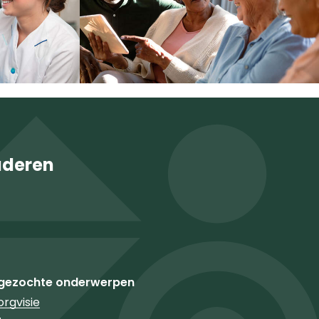
uderen
gezochte onderwerpen
rgvisie