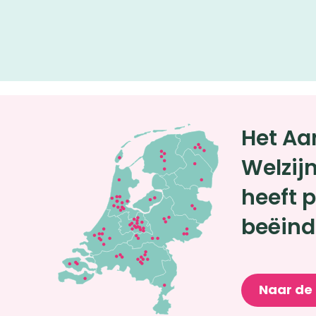
Het A
Welzij
heeft p
beëind
Naar de 