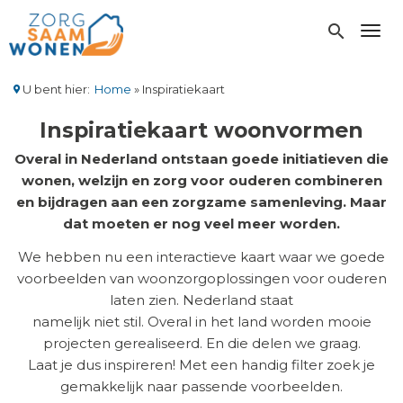
Overslaan
en
search
Toggl
naar
de
inhoud
U bent hier:
Home
Inspiratiekaart
gaan
Kruimelpad
Inspiratiekaart woonvormen
Overal in Nederland ontstaan goede initiatieven die
wonen, welzijn en zorg voor ouderen combineren
en bijdragen aan een zorgzame samenleving. Maar
dat moeten er nog veel meer worden.
We hebben nu een interactieve kaart waar we goede
voorbeelden van woonzorgoplossingen voor ouderen
laten zien. Nederland staat
namelijk niet stil. Overal in het land worden mooie
projecten gerealiseerd. En die delen we graag.
Laat je dus inspireren! Met een handig filter zoek je
gemakkelijk naar passende voorbeelden.