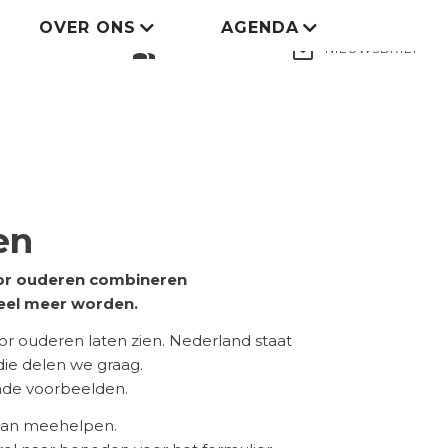
OVER ONS
AGENDA
LID WORDEN
group
mail_outline
NIEUWSBRIEF
en
voor ouderen combineren
eel meer worden.
 ouderen laten zien. Nederland staat
 die delen we graag.
ende voorbeelden.
 aan meehelpen.