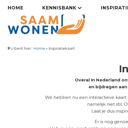
Overslaan
Zorgsaamwonen
HOME
KENNISBANK
INSPIRAT
en
naar
menu
de
inhoud
gaan
U bent hier:
Home
Inspiratiekaart
Kruimelpad
I
Overal in Nederland on
en bijdragen aa
We hebben nu een interactieve kaart
namelijk niet stil.
Laat je dus insp
Er is nog geno