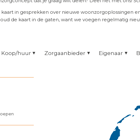
orgconcept dat je graag wilt delen? Deel het met ons! Scr
 kaart in gesprekken over nieuwe woonzorgoplossingen 
Houd de kaart in de gaten, want we voegen regelmatig nie