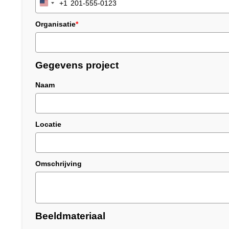
+1
United
States
Organisatie
*
+1
Gegevens project
Naam
Locatie
Omschrijving
Beeldmateriaal