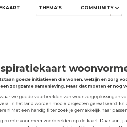
IEKAART
THEMA'S
COMMUNITY
Zoeken
search
nspiratiekaart woonvorm
tstaan goede initiatieven die wonen, welzijn en zorg 
n een zorgzame samenleving. Maar dat moeten er nog v
 waar we goede voorbeelden van woonzorgoplossingen voor
 Overal in het land worden mooie projecten gerealiseerd. En
ireren! Met een handig filter zoek je gemakkelijk naar pass
eg ruimte voor meer voorbeelden op de kaart. Daar kun jij