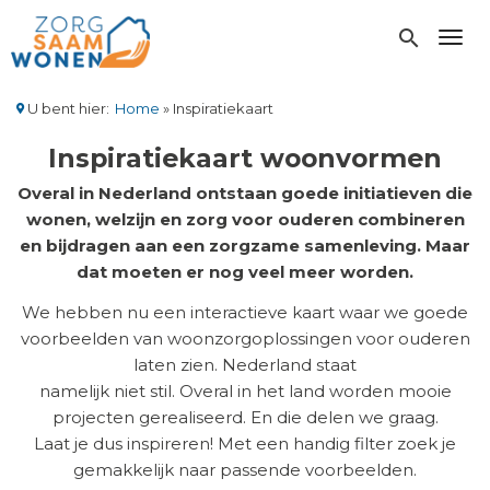
Overslaan
en
search
Toggl
naar
de
inhoud
U bent hier:
Home
Inspiratiekaart
gaan
Kruimelpad
Inspiratiekaart woonvormen
Overal in Nederland ontstaan goede initiatieven die
wonen, welzijn en zorg voor ouderen combineren
en bijdragen aan een zorgzame samenleving. Maar
dat moeten er nog veel meer worden.
We hebben nu een interactieve kaart waar we goede
voorbeelden van woonzorgoplossingen voor ouderen
laten zien. Nederland staat
namelijk niet stil. Overal in het land worden mooie
projecten gerealiseerd. En die delen we graag.
Laat je dus inspireren! Met een handig filter zoek je
gemakkelijk naar passende voorbeelden.