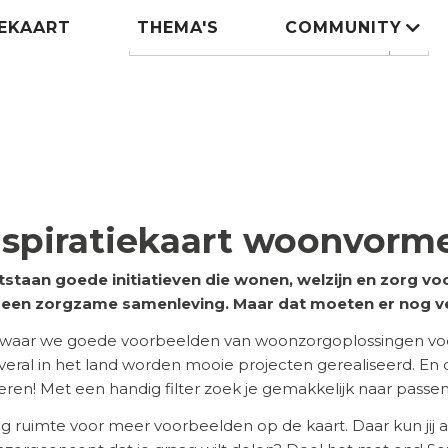
IEKAART
THEMA'S
COMMUNITY
Zoeken
search
nspiratiekaart woonvorm
tstaan goede initiatieven die wonen, welzijn en zorg 
n een zorgzame samenleving. Maar dat moeten er nog v
 waar we goede voorbeelden van woonzorgoplossingen voor
 Overal in het land worden mooie projecten gerealiseerd. En
ireren! Met een handig filter zoek je gemakkelijk naar pass
eg ruimte voor meer voorbeelden op de kaart. Daar kun jij