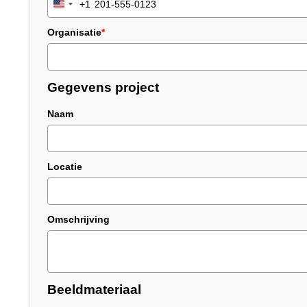
+1
United
States
Organisatie
*
+1
Gegevens project
Naam
Locatie
Omschrijving
Beeldmateriaal