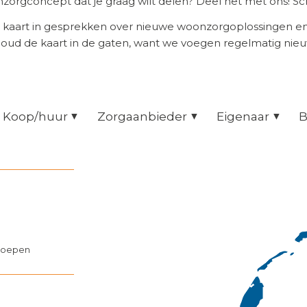
orgconcept dat je graag wilt delen? Deel het met ons! Scr
 kaart in gesprekken over nieuwe woonzorgoplossingen 
Houd de kaart in de gaten, want we voegen regelmatig nie