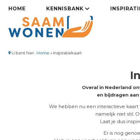
Overslaan
Zorgsaamwonen
HOME
KENNISBANK
INSPIRAT
en
naar
menu
de
inhoud
gaan
U bent hier:
Home
Inspiratiekaart
Kruimelpad
I
Overal in Nederland on
en bijdragen aa
We hebben nu een interactieve kaart
namelijk niet stil.
Laat je dus insp
Er is nog geno