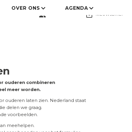
OVER ONS
AGENDA
LID WORDEN
group
mail_outline
NIEUWSBRIEF
en
voor ouderen combineren
eel meer worden.
 ouderen laten zien. Nederland staat
 die delen we graag.
ende voorbeelden.
 aan meehelpen.