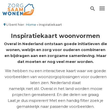
Overslaan
en
search
Toggl
naar
de
inhoud
U bent hier:
Home
Inspiratiekaart
gaan
Kruimelpad
Inspiratiekaart woonvormen
Overal in Nederland ontstaan goede initiatieven die
wonen, welzijn en zorg voor ouderen combineren
en bijdragen aan een zorgzame samenleving. Maar
dat moeten er nog veel meer worden.
We hebben nu een interactieve kaart waar we goede
voorbeelden van woonzorgoplossingen voor ouderen
laten zien. Nederland staat
namelijk niet stil. Overal in het land worden mooie
projecten gerealiseerd. En die delen we graag.
Laat je dus inspireren! Met een handig filter zoek je
gemakkelijk naar passende voorbeelden.